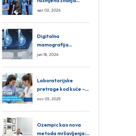
razmjena znanja
unutar ASA Medical
apr 02, 2026
Group
Digitalna
mamografija
Sarajevo – Pregled
jan 18, 2026
Eurofarm Centar
Poliklinika
Laboratorijske
pretrage kod kuće –
novo u Eurofam
nov 05, 2025
Centar Poliklinici
Ozempic kao nova
metoda mršavljenja: