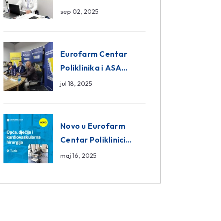
da ili ne?
sep 02, 2025
Eurofarm Centar
Poliklinika i ASA
CENTRAL osiguranje
jul 18, 2025
novi sponzori
Košarkaškog saveza
BiH
Novo u Eurofarm
Centar Poliklinici
Tuzla – opća, dječija i
maj 16, 2025
kardiovaskularna
hirurgija