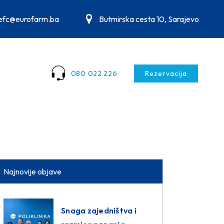
.efc@eurofarm.ba
Butmirska cesta 10, Sarajevo
080 022 226
Rezervacija
Najnovije objave
Snaga zajedništva i