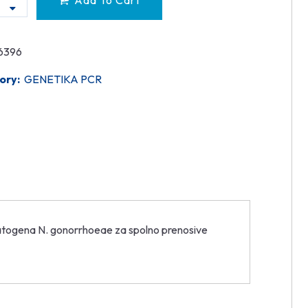
Add To Cart
6396
ory:
GENETIKA PCR
atogena N. gonorrhoeae za spolno prenosive