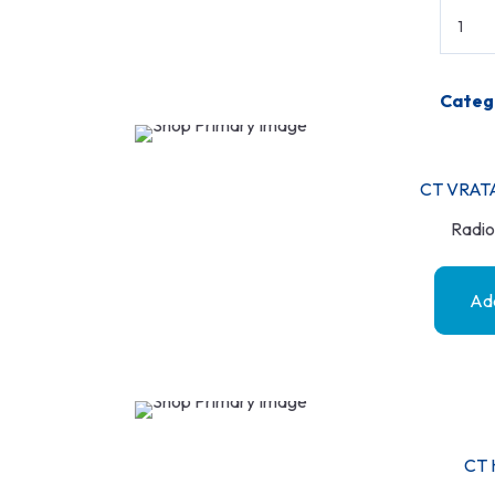
Categ
CT VRAT
Radio
Add
CT 