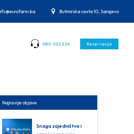
.efc@eurofarm.ba
Butmirska cesta 10, Sarajevo
080 022 226
Rezervacija
Najnovije objave
Snaga zajedništva i