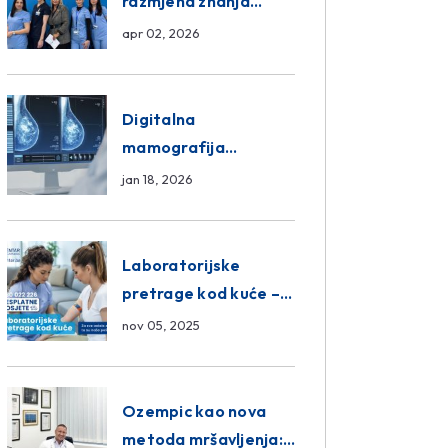
razmjena znanja
unutar ASA Medical
apr 02, 2026
Group
Digitalna
mamografija
Sarajevo – Pregled
jan 18, 2026
Eurofarm Centar
Poliklinika
Laboratorijske
pretrage kod kuće –
novo u Eurofam
nov 05, 2025
Centar Poliklinici
Ozempic kao nova
metoda mršavljenja: