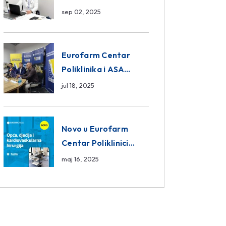
da ili ne?
sep 02, 2025
Eurofarm Centar
Poliklinika i ASA
CENTRAL osiguranje
jul 18, 2025
novi sponzori
Košarkaškog saveza
BiH
Novo u Eurofarm
Centar Poliklinici
Tuzla – opća, dječija i
maj 16, 2025
kardiovaskularna
hirurgija