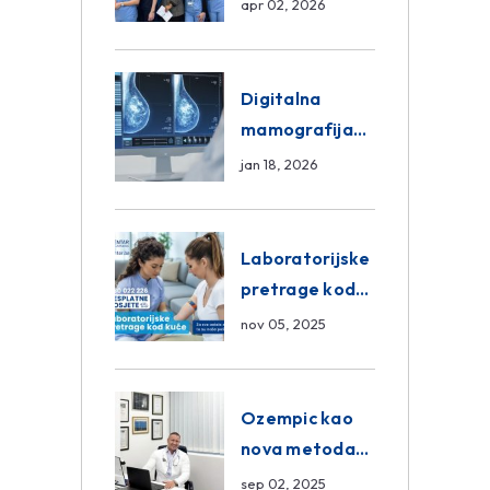
razmjena
apr 02, 2026
znanja unutar
ASA Medical
Group
Digitalna
mamografija
Sarajevo –
jan 18, 2026
Pregled
Eurofarm
Centar
Laboratorijske
Poliklinika
pretrage kod
kuće – novo u
nov 05, 2025
Eurofam
Centar
Poliklinici
Ozempic kao
nova metoda
mršavljenja: da
sep 02, 2025