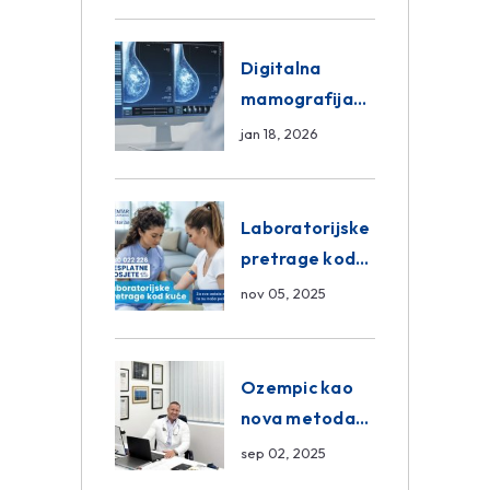
znanja unutar
ASA Medical
Group
Digitalna
mamografija
Sarajevo –
jan 18, 2026
Pregled
Eurofarm
Centar
Laboratorijske
Poliklinika
pretrage kod
kuće – novo u
nov 05, 2025
Eurofam
Centar
Poliklinici
Ozempic kao
nova metoda
mršavljenja: da
sep 02, 2025
ili ne?