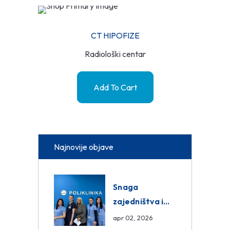
CT HIPOFIZE
Radiološki centar
Add To Cart
Najnovije objave
Snaga
zajedništva i
razmjena
apr 02, 2026