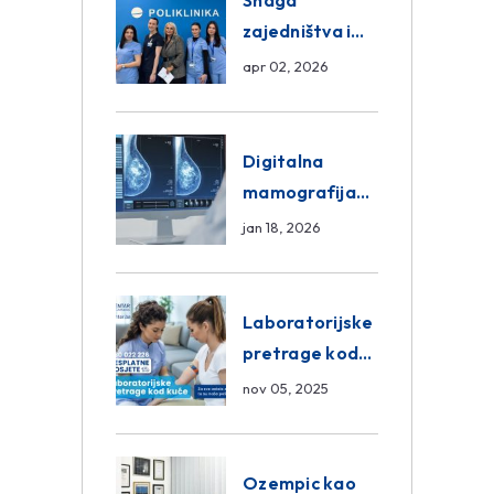
Snaga
zajedništva i
razmjena
apr 02, 2026
znanja unutar
ASA Medical
Group
Digitalna
mamografija
Sarajevo –
jan 18, 2026
Pregled
Eurofarm
Centar
Laboratorijske
Poliklinika
pretrage kod
kuće – novo u
nov 05, 2025
Eurofam
Centar
Poliklinici
Ozempic kao