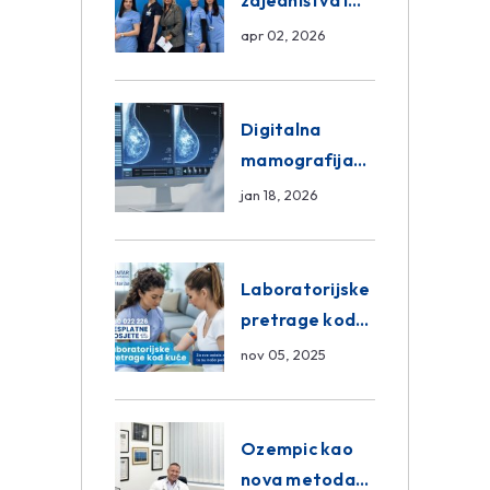
zajedništva i
razmjena
apr 02, 2026
znanja unutar
ASA Medical
Group
Digitalna
mamografija
Sarajevo –
jan 18, 2026
Pregled
Eurofarm
Centar
Laboratorijske
Poliklinika
pretrage kod
kuće – novo u
nov 05, 2025
Eurofam
Centar
Poliklinici
Ozempic kao
nova metoda