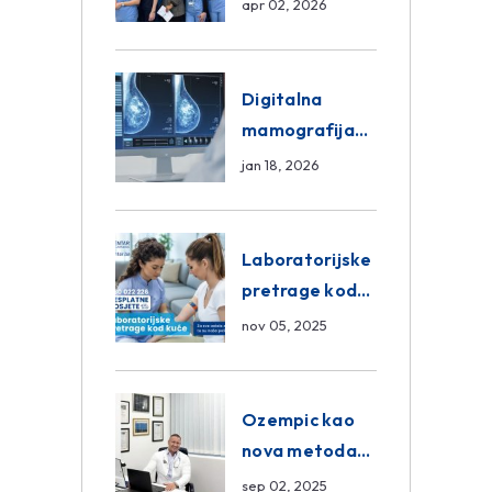
razmjena
apr 02, 2026
znanja unutar
ASA Medical
Group
Digitalna
mamografija
Sarajevo –
jan 18, 2026
Pregled
Eurofarm
Centar
Laboratorijske
Poliklinika
pretrage kod
kuće – novo u
nov 05, 2025
Eurofam
Centar
Poliklinici
Ozempic kao
nova metoda
mršavljenja: da
sep 02, 2025