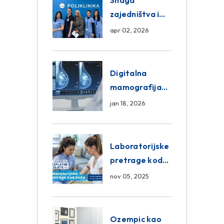
Snaga
zajedništva i
razmjena
apr 02, 2026
znanja unutar
ASA Medical
Group
Digitalna
mamografija
Sarajevo –
jan 18, 2026
Pregled
Eurofarm
Centar
Laboratorijske
Poliklinika
pretrage kod
kuće – novo u
nov 05, 2025
Eurofam
Centar
Poliklinici
Ozempic kao