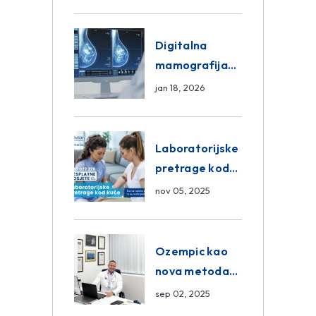
znanja unutar
ASA Medical
Group
Digitalna
mamografija
Sarajevo –
jan 18, 2026
Pregled
Eurofarm
Centar
Laboratorijske
Poliklinika
pretrage kod
kuće – novo u
nov 05, 2025
Eurofam
Centar
Poliklinici
Ozempic kao
nova metoda
mršavljenja: da
sep 02, 2025
ili ne?