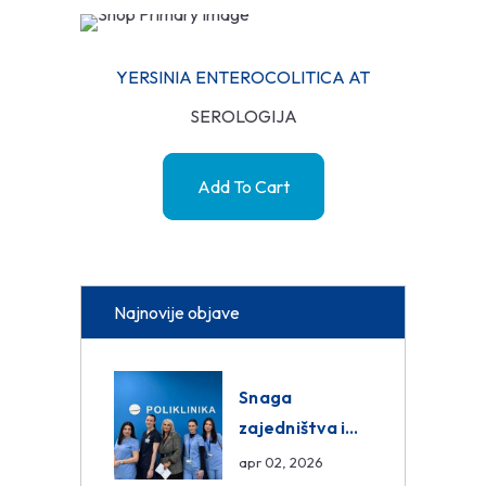
YERSINIA ENTEROCOLITICA AT
SEROLOGIJA
Add To Cart
Najnovije objave
Snaga
zajedništva i
razmjena
apr 02, 2026