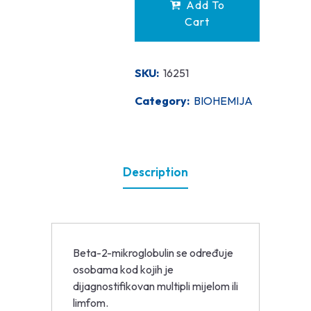
Add To
Cart
SKU:
16251
Category:
BIOHEMIJA
Description
Beta-2-mikroglobulin se određuje
osobama kod kojih je
dijagnostifikovan multipli mijelom ili
limfom.