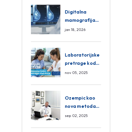
ASA Medical
Group
Digitalna
mamografija
Sarajevo –
jan 18, 2026
Pregled
Eurofarm
Centar
Laboratorijske
Poliklinika
pretrage kod
kuće – novo u
nov 05, 2025
Eurofam
Centar
Poliklinici
Ozempic kao
nova metoda
mršavljenja: da
sep 02, 2025
ili ne?