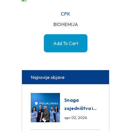
CPK
BIOHEMIJA
Add To Cart
Najnovije objave
Snaga
zajedništva i
razmjena
apr 02, 2026
znanja unutar