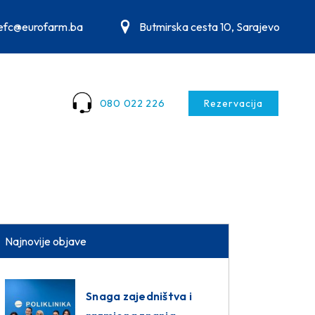
.efc@eurofarm.ba
Butmirska cesta 10, Sarajevo
080 022 226
Rezervacija
Najnovije objave
Snaga zajedništva i