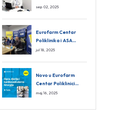
da ili ne?
sep 02, 2025
Eurofarm Centar
Poliklinika i ASA
CENTRAL osiguranje
jul 18, 2025
novi sponzori
Košarkaškog saveza
BiH
Novo u Eurofarm
Centar Poliklinici
Tuzla – opća, dječija i
maj 16, 2025
kardiovaskularna
hirurgija