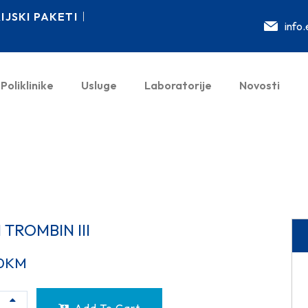
JSKI PAKETI
info
Poliklinike
Usluge
Laboratorije
Novosti
 TROMBIN III
0
KM