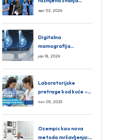
razmjena znanja
unutar ASA Medical
apr 02, 2026
Group
Digitalna
mamografija
Sarajevo – Pregled
jan 18, 2026
Eurofarm Centar
Poliklinika
Laboratorijske
pretrage kod kuće –
novo u Eurofam
nov 05, 2025
Centar Poliklinici
Ozempic kao nova
metoda mršavljenja: