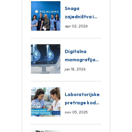
Snaga
zajedništva i
razmjena
apr 02, 2026
znanja unutar
ASA Medical
Group
Digitalna
mamografija
Sarajevo –
jan 18, 2026
Pregled
Eurofarm
Centar
Laboratorijske
Poliklinika
pretrage kod
kuće – novo u
nov 05, 2025
Eurofam
Centar