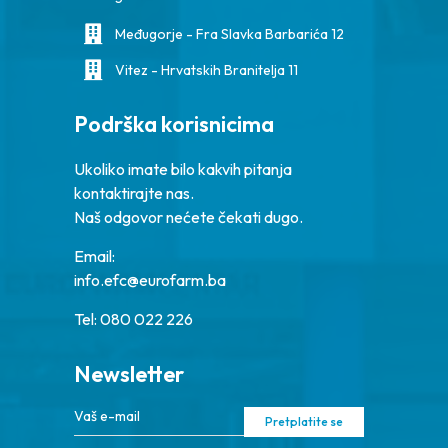
Međugorje - Fra Slavka Barbarića 12
Vitez - Hrvatskih Branitelja 11
Podrška korisnicima
Ukoliko imate bilo kakvih pitanja
kontaktirajte nas.
Naš odgovor nećete čekati dugo.
Email:
info.efc@eurofarm.ba
Tel: 080 022 226
Newsletter
Pretplatite se