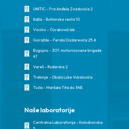
UNITIC - Fra Anđela Zvizdovića 2
Ilidža - Butmirska cesta 10
Visoko - Ozrakovići bb
Goražde - Ferida Dizdarevića 25 A
Bugojno - 307. motorizovane brigade
47
Vareš - Rudarska 2
Trebinje - Obala Luke Vukalovića
Tuzla - Maršala Tita do 34B
Naše laboratorije
Centralna Laboratorija - Kolodvorska
5