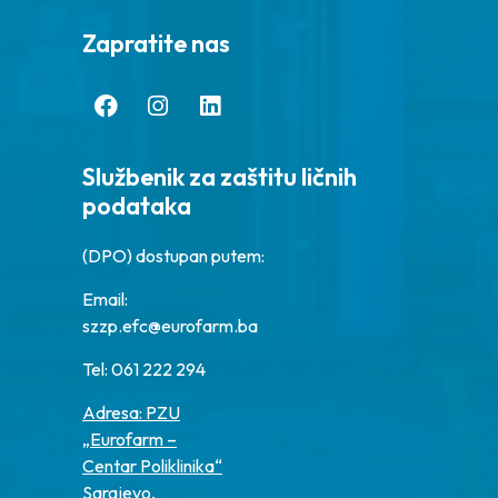
Zapratite nas
Službenik za zaštitu ličnih
podataka
(DPO) dostupan putem:
Email:
szzp.efc@eurofarm.ba
Tel: 061 222 294
Adresa: PZU
„Eurofarm –
Centar Poliklinika“
Sarajevo,