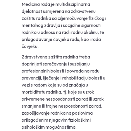
Medicina rada je multidisciplinarna
djelatnost usmjerena na zdravstvenu
zaštitu radnika sa ciljemočuvanje fizičkog i
mentalnog zdravlja i socijalne sigurnosti
radnika u odnosu na rad i radnu okolinu, te
prilagođavanje čovjeka radu, kao i rada
čovjeku.
Zdravstvena zaštita radnika treba
doprinijeti sprečavanju i suzbijanju
profesionalnih bolesti i povreda na radu,
prevenciji, liječenje i rehabilitaciju bolesti u
vezi s radom koje su od značaja u
morbiditetu radnika, tj. koje su uzrok
privremene nesposobnosti za rad ili uzrok
smanjene ili trajne nesposobnosti za rad,
zapošljavanje radnika na poslovima
prilagođenim njegovim fiziološkim i
psihološkim mogućnostima.