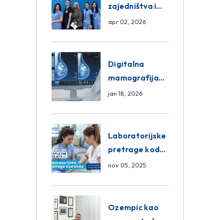
zajedništva i
razmjena
apr 02, 2026
znanja unutar
ASA Medical
Group
Digitalna
mamografija
Sarajevo –
jan 18, 2026
Pregled
Eurofarm
Centar
Laboratorijske
Poliklinika
pretrage kod
kuće – novo u
nov 05, 2025
Eurofam
Centar
Poliklinici
Ozempic kao