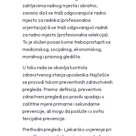
zahtjevima radnog mjesta i obratno,
zavisno da li se traži odgovarajuće radno
mjesto za radnika (profesionalna
orjentacija) ili se traži odgovarajući radnik
za radno mjesto (profesionalna selekcija).
To je složen posao kome treba pristupiti sa
medicinskog, socijalnog, ekonomskog,
moralnog i pravnog gledišta.
U toku rada se obavlja kontrola
zdravstvenog stanja uposlenika.Najčešće
se provodi tokom preventivnih zdravstvenih
pregleda. Prema definiciji, preventivni
zdrastveni pregledi po pravilu spadaju u
zaštitne mjere primarne i sekundarne
prevencije, ali mogu da posluže i u svrhu
tercijalne prevencije.
Prethodni pregledi- Ljekarsko uvjerenje pri