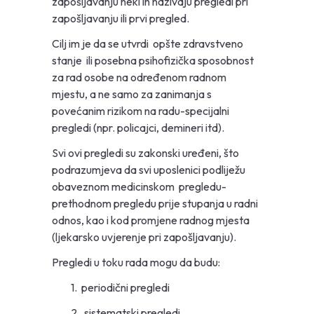
zapošljavanju neki ih nazivaju pregledi pri
zapošljavanju ili prvi pregled.
Cilj im je da se utvrdi opšte zdravstveno
stanje ili posebna psihofizička sposobnost
za rad osobe na određenom radnom
mjestu, a ne samo za zanimanja s
povećanim rizikom na radu-specijalni
pregledi (npr. policajci, demineri itd).
Svi ovi pregledi su zakonski uređeni, što
podrazumjeva da svi uposlenici podliježu
obaveznom medicinskom pregledu-
prethodnom pregledu prije stupanja u radni
odnos, kao i kod promjene radnog mjesta
(ljekarsko uvjerenje pri zapošljavanju).
Pregledi u toku rada mogu da budu:
1. periodični pregledi
2. sistematski pregledi