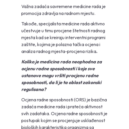
Važna zadaća savremene medicine rada je
promocija zdravlja na radnom mjestu.
Takođe, specijalista medicine rada aktivno
učestvuje u timu procjene štetnosti radnog
mjesta kad se kreiraju interventni programi
zaštite, kojima je polazna tačka ocjena i
analiza radnog mjesta-procjena rizika
.
Koliko je medicina rada neophodna za
ocjenu radne sposobnosti i koje sve
ustanove mogu vršiti procjenu radne
sposobnosti, da li je ta oblast zakonski
regulisana?
Ocjena radne sposobnosti (ORS) je bazična
zadaća medicine rada i prateća aktivnost
svih zadataka. Ocjena radne sposobnosti je
postupak kojim se procjenjuje usklađenost
bioloških karakteristika organizma sa