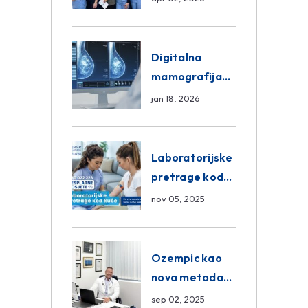
znanja unutar
ASA Medical
Group
Digitalna
mamografija
Sarajevo –
jan 18, 2026
Pregled
Eurofarm
Centar
Laboratorijske
Poliklinika
pretrage kod
kuće – novo u
nov 05, 2025
Eurofam
Centar
Poliklinici
Ozempic kao
nova metoda
mršavljenja: da
sep 02, 2025