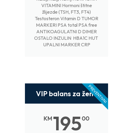
VITAMINI Hormoni štitne
žlijezde (TSH, FT3, FT4)
Testosteron Vitamin D TUMOR
MARKERI PSA total PSA free
ANTIKOAGULATNI D DIMER
OSTALO INZULIN HBA1C HUT
UPALNI MARKER CRP
PREVENTIVNI
VIP balans za žene
195
KM
00