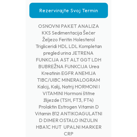
Rezervirajte Svoj Termin
OSNOVNI PAKET ANALIZA
KKS Sedimentacija Šećer
Željezo Feritin Holesterol
Trigliceridi HDL LDL Kompletan
pregled urina JETRENA
FUNKCIJA AST ALT GGT LDH
BUBREŽNA FUNKCIJA Urea
Kreatinin EGFR ANEMIJA
TIBC/UIBC MINERALOGRAM
Kalcij, Kalij, Natrij HORMONI I
VITAMINI Hormoni štitne
žlijezde (TSH, FT3, FT4)
Prolaktin Estrogen Vitamin D
Vitamin B12 ANTIKOAGULATNI
D DIMER OSTALO INZULIN
HBA1C HUT UPALNI MARKER
CRP