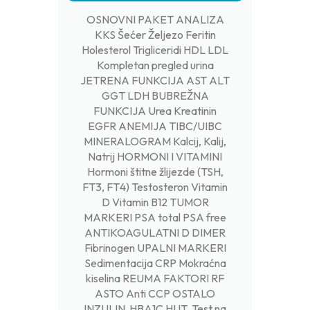
OSNOVNI PAKET ANALIZA
KKS Šećer Željezo Feritin
Holesterol Trigliceridi HDL LDL
Kompletan pregled urina
JETRENA FUNKCIJA AST ALT
GGT LDH BUBREŽNA
FUNKCIJA Urea Kreatinin
EGFR ANEMIJA TIBC/UIBC
MINERALOGRAM Kalcij, Kalij,
Natrij HORMONI I VITAMINI
Hormoni štitne žlijezde (TSH,
FT3, FT4) Testosteron Vitamin
D Vitamin B12 TUMOR
MARKERI PSA total PSA free
ANTIKOAGULATNI D DIMER
Fibrinogen UPALNI MARKERI
Sedimentacija CRP Mokraćna
kiselina REUMA FAKTORI RF
ASTO Anti CCP OSTALO
INZULIN HBA1C HUT Test na