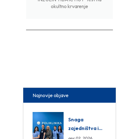
okultno krvarenje
Najnovije objave
Snaga
zajedništva i
razmjena
apr 02, 2026