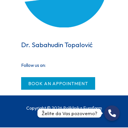
Dr. Sabahudin Topalović
Follow us on:
BOOK AN APPOINTMENT
Copyright © 2026 Poliklinika Eurofarm
Želite da Vas pozovemo?
Centar