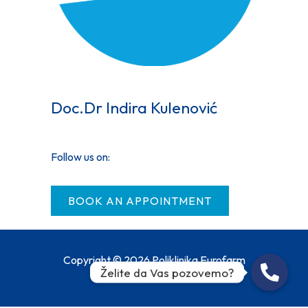
Doc.Dr Indira Kulenović
Follow us on:
BOOK AN APPOINTMENT
Copyright © 2026 Poliklinika Eurofarm
Želite da Vas pozovemo?
Centar