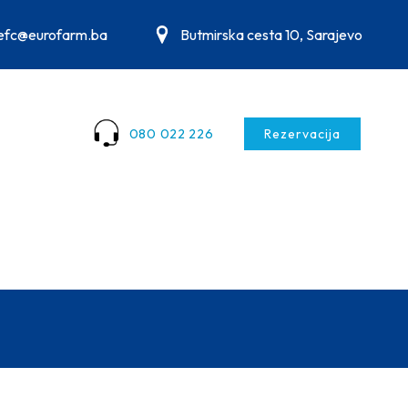
.efc@eurofarm.ba
Butmirska cesta 10, Sarajevo
080 022 226
Rezervacija