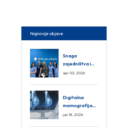
Najnovije objave
Snaga
zajedništva i
razmjena
apr 02, 2026
znanja unutar
ASA Medical
Group
Digitalna
mamografija
Sarajevo –
jan 18, 2026
Pregled