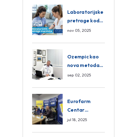
Eurofarm
Centar
Laboratorijske
Poliklinika
pretrage kod
kuće – novo u
nov 05, 2025
Eurofam
Centar
Poliklinici
Ozempic kao
nova metoda
mršavljenja: da
sep 02, 2025
ili ne?
Eurofarm
Centar
Poliklinika i
jul 18, 2025
ASA CENTRAL
osiguranje novi