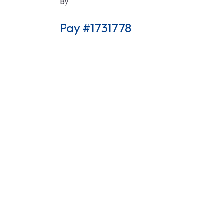
By
Pay #1731778