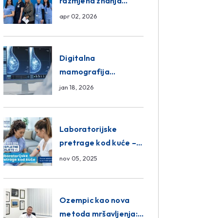
razmjena znanja
unutar ASA Medical
apr 02, 2026
Group
Digitalna
mamografija
Sarajevo – Pregled
jan 18, 2026
Eurofarm Centar
Poliklinika
Laboratorijske
pretrage kod kuće –
novo u Eurofam
nov 05, 2025
Centar Poliklinici
Ozempic kao nova
metoda mršavljenja: