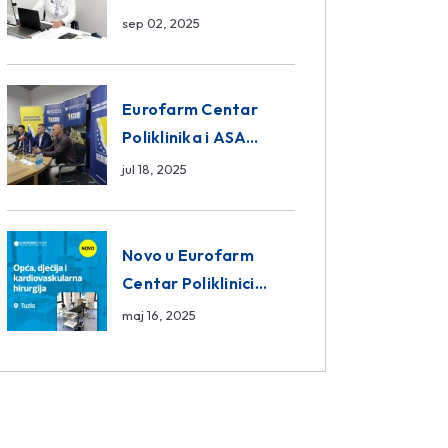
da ili ne?
sep 02, 2025
Eurofarm Centar
Poliklinika i ASA
CENTRAL osiguranje
jul 18, 2025
novi sponzori
Košarkaškog saveza
BiH
Novo u Eurofarm
Centar Poliklinici
Tuzla – opća, dječija i
maj 16, 2025
kardiovaskularna
hirurgija