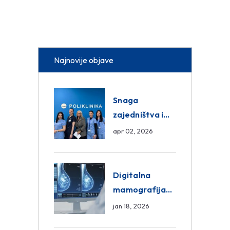
Najnovije objave
Snaga
zajedništva i
razmjena
apr 02, 2026
znanja unutar
ASA Medical
Group
Digitalna
mamografija
Sarajevo –
jan 18, 2026
Pregled