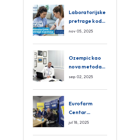
Eurofarm
Centar
Laboratorijske
Poliklinika
pretrage kod
kuće – novo u
nov 05, 2025
Eurofam
Centar
Poliklinici
Ozempic kao
nova metoda
mršavljenja: da
sep 02, 2025
ili ne?
Eurofarm
Centar
Poliklinika i
jul 18, 2025
ASA CENTRAL
osiguranje novi