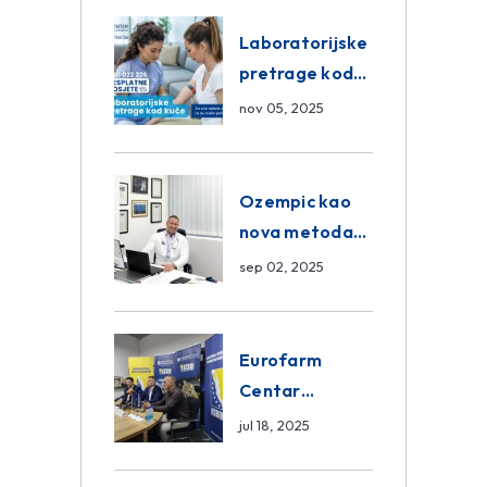
Eurofarm
Centar
Laboratorijske
Poliklinika
pretrage kod
kuće – novo u
nov 05, 2025
Eurofam
Centar
Poliklinici
Ozempic kao
nova metoda
mršavljenja: da
sep 02, 2025
ili ne?
Eurofarm
Centar
Poliklinika i
jul 18, 2025
ASA CENTRAL
osiguranje novi