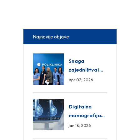
Najnovije objave
Snaga
zajedništva i
razmjena
apr 02, 2026
znanja unutar
ASA Medical
Group
Digitalna
mamografija
Sarajevo –
jan 18, 2026
Pregled