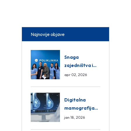
Najnovije objave
Snaga
zajedništva i
razmjena
apr 02, 2026
znanja unutar
ASA Medical
Group
Digitalna
mamografija
Sarajevo –
jan 18, 2026
Pregled