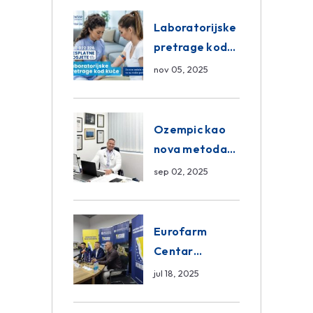
Eurofarm
Centar
Laboratorijske
Poliklinika
pretrage kod
kuće – novo u
nov 05, 2025
Eurofam
Centar
Poliklinici
Ozempic kao
nova metoda
mršavljenja: da
sep 02, 2025
ili ne?
Eurofarm
Centar
Poliklinika i
jul 18, 2025
ASA CENTRAL
osiguranje novi