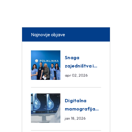
Najnovije objave
Snaga
zajedništva i
razmjena
apr 02, 2026
znanja unutar
ASA Medical
Group
Digitalna
mamografija
Sarajevo –
jan 18, 2026
Pregled