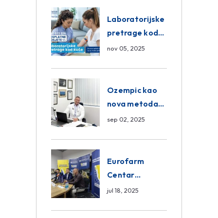
Eurofarm
Centar
Laboratorijske
Poliklinika
pretrage kod
kuće – novo u
nov 05, 2025
Eurofam
Centar
Poliklinici
Ozempic kao
nova metoda
mršavljenja: da
sep 02, 2025
ili ne?
Eurofarm
Centar
Poliklinika i
jul 18, 2025
ASA CENTRAL
osiguranje novi