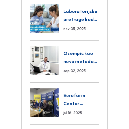
Eurofarm
Centar
Laboratorijske
Poliklinika
pretrage kod
kuće – novo u
nov 05, 2025
Eurofam
Centar
Poliklinici
Ozempic kao
nova metoda
mršavljenja: da
sep 02, 2025
ili ne?
Eurofarm
Centar
Poliklinika i
jul 18, 2025
ASA CENTRAL
osiguranje novi