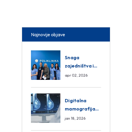
Najnovije objave
Snaga
zajedništva i
razmjena
apr 02, 2026
znanja unutar
ASA Medical
Group
Digitalna
mamografija
Sarajevo –
jan 18, 2026
Pregled