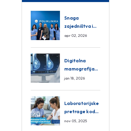
Snaga
zajedništva i
razmjena
apr 02, 2026
znanja unutar
ASA Medical
Group
Digitalna
mamografija
Sarajevo –
jan 18, 2026
Pregled
Eurofarm
Centar
Laboratorijske
Poliklinika
pretrage kod
kuće – novo u
nov 05, 2025
Eurofam