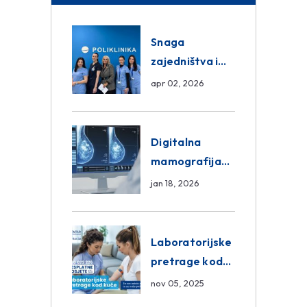
Snaga
zajedništva i
razmjena
apr 02, 2026
znanja unutar
ASA Medical
Group
Digitalna
mamografija
Sarajevo –
jan 18, 2026
Pregled
Eurofarm
Centar
Laboratorijske
Poliklinika
pretrage kod
kuće – novo u
nov 05, 2025
Eurofam