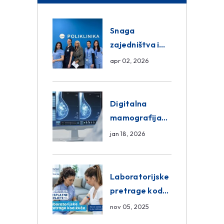
Snaga
zajedništva i
razmjena
apr 02, 2026
znanja unutar
ASA Medical
Group
Digitalna
mamografija
Sarajevo –
jan 18, 2026
Pregled
Eurofarm
Centar
Laboratorijske
Poliklinika
pretrage kod
kuće – novo u
nov 05, 2025
Eurofam