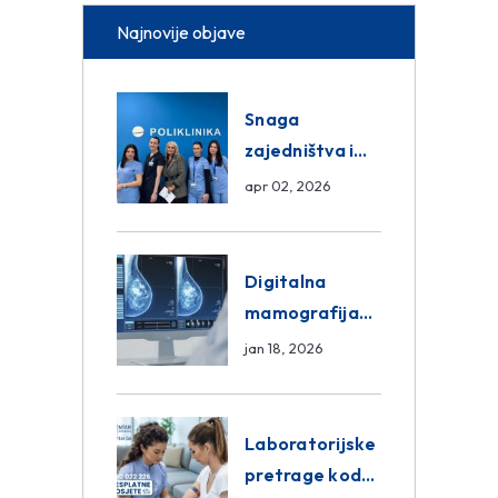
Najnovije objave
Snaga
zajedništva i
razmjena
apr 02, 2026
znanja unutar
ASA Medical
Group
Digitalna
mamografija
Sarajevo –
jan 18, 2026
Pregled
Eurofarm
Centar
Laboratorijske
Poliklinika
pretrage kod