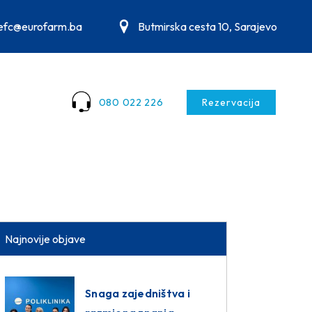
.efc@eurofarm.ba
Butmirska cesta 10, Sarajevo
080 022 226
Rezervacija
Najnovije objave
Snaga zajedništva i