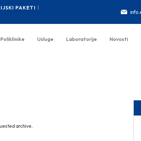
JSKI PAKETI
info
Poliklinike
Usluge
Laboratorije
Novosti
quested archive.