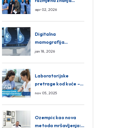
razmjena znanja
unutar ASA Medical
apr 02, 2026
Group
Digitalna
mamografija
Sarajevo – Pregled
jan 18, 2026
Eurofarm Centar
Poliklinika
Laboratorijske
pretrage kod kuće –
novo u Eurofam
nov 05, 2025
Centar Poliklinici
Ozempic kao nova
metoda mršavljenja: