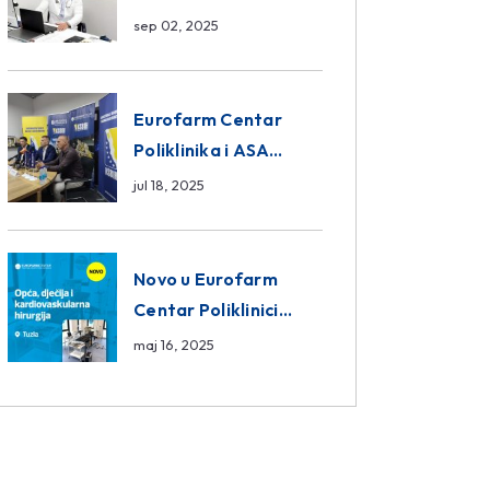
da ili ne?
sep 02, 2025
Eurofarm Centar
Poliklinika i ASA
CENTRAL osiguranje
jul 18, 2025
novi sponzori
Košarkaškog saveza
BiH
Novo u Eurofarm
Centar Poliklinici
Tuzla – opća, dječija i
maj 16, 2025
kardiovaskularna
hirurgija