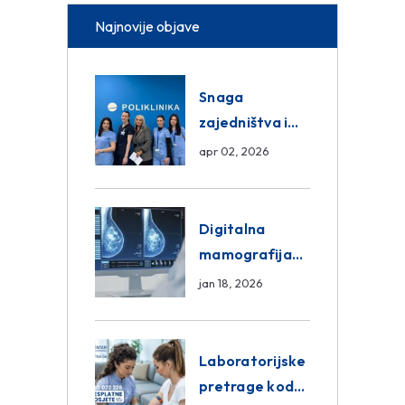
Najnovije objave
Snaga
zajedništva i
razmjena
apr 02, 2026
znanja unutar
ASA Medical
Group
Digitalna
mamografija
Sarajevo –
jan 18, 2026
Pregled
Eurofarm
Centar
Laboratorijske
Poliklinika
pretrage kod