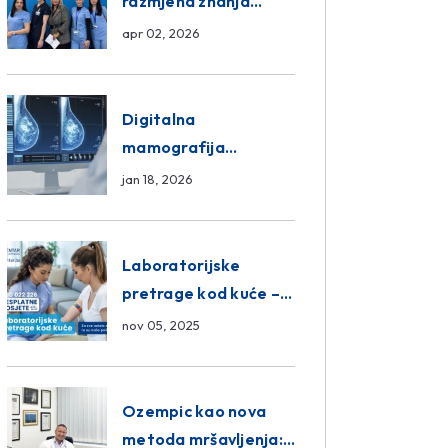
razmjena znanja
unutar ASA Medical
apr 02, 2026
Group
Digitalna
mamografija
Sarajevo – Pregled
jan 18, 2026
Eurofarm Centar
Poliklinika
Laboratorijske
pretrage kod kuće –
novo u Eurofam
nov 05, 2025
Centar Poliklinici
Ozempic kao nova
metoda mršavljenja: