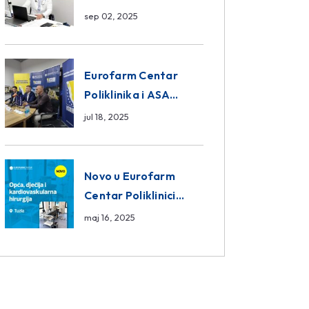
da ili ne?
sep 02, 2025
Eurofarm Centar
Poliklinika i ASA
CENTRAL osiguranje
jul 18, 2025
novi sponzori
Košarkaškog saveza
BiH
Novo u Eurofarm
Centar Poliklinici
Tuzla – opća, dječija i
maj 16, 2025
kardiovaskularna
hirurgija