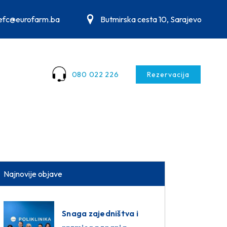
.efc@eurofarm.ba
Butmirska cesta 10, Sarajevo
080 022 226
Rezervacija
Najnovije objave
Snaga zajedništva i