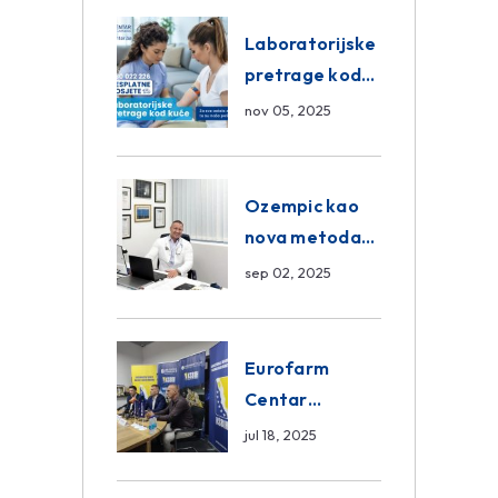
Eurofarm
Centar
Laboratorijske
Poliklinika
pretrage kod
kuće – novo u
nov 05, 2025
Eurofam
Centar
Poliklinici
Ozempic kao
nova metoda
mršavljenja: da
sep 02, 2025
ili ne?
Eurofarm
Centar
Poliklinika i
jul 18, 2025
ASA CENTRAL
osiguranje novi