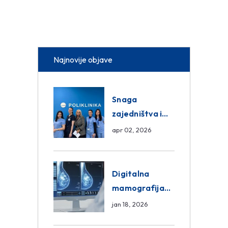
Najnovije objave
Snaga
zajedništva i
razmjena
apr 02, 2026
znanja unutar
ASA Medical
Group
Digitalna
mamografija
Sarajevo –
jan 18, 2026
Pregled