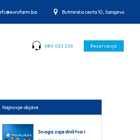
.efc@eurofarm.ba
Butmirska cesta 10, Sarajevo
080 022 226
Rezervacija
Najnovije objave
Snaga zajedništva i