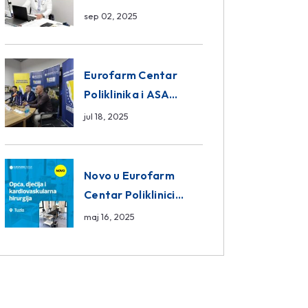
da ili ne?
sep 02, 2025
Eurofarm Centar
Poliklinika i ASA
CENTRAL osiguranje
jul 18, 2025
novi sponzori
Košarkaškog saveza
BiH
Novo u Eurofarm
Centar Poliklinici
Tuzla – opća, dječija i
maj 16, 2025
kardiovaskularna
hirurgija