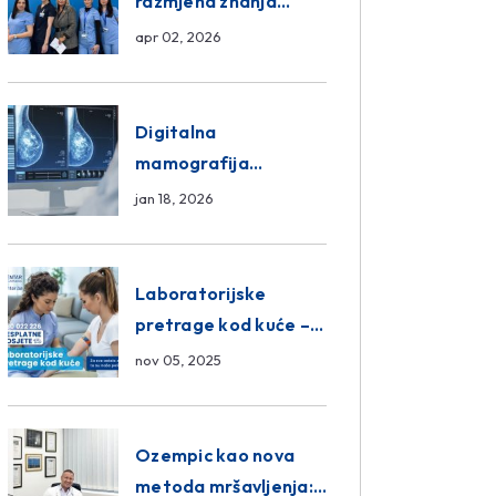
razmjena znanja
unutar ASA Medical
apr 02, 2026
Group
Digitalna
mamografija
Sarajevo – Pregled
jan 18, 2026
Eurofarm Centar
Poliklinika
Laboratorijske
pretrage kod kuće –
novo u Eurofam
nov 05, 2025
Centar Poliklinici
Ozempic kao nova
metoda mršavljenja: