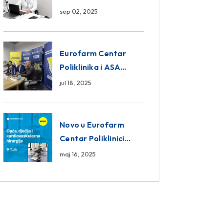
da ili ne?
sep 02, 2025
Eurofarm Centar
Poliklinika i ASA
CENTRAL osiguranje
jul 18, 2025
novi sponzori
Košarkaškog saveza
BiH
Novo u Eurofarm
Centar Poliklinici
Tuzla – opća, dječija i
maj 16, 2025
kardiovaskularna
hirurgija