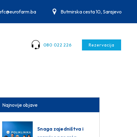
.efc@eurofarm.ba
Butmirska cesta 10, Sarajevo
080 022 226
Rezervacija
Najnovije objave
Snaga zajedništva i