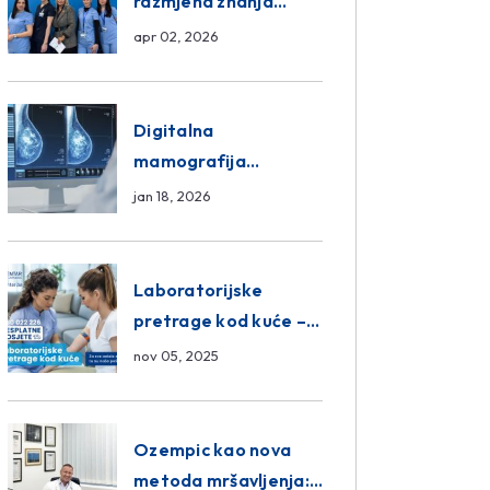
razmjena znanja
unutar ASA Medical
apr 02, 2026
Group
Digitalna
mamografija
Sarajevo – Pregled
jan 18, 2026
Eurofarm Centar
Poliklinika
Laboratorijske
pretrage kod kuće –
novo u Eurofam
nov 05, 2025
Centar Poliklinici
Ozempic kao nova
metoda mršavljenja: