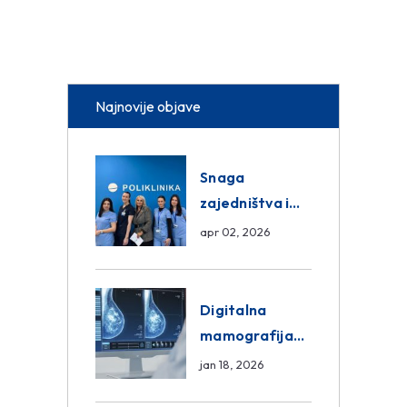
Najnovije objave
Snaga
zajedništva i
razmjena
apr 02, 2026
znanja unutar
ASA Medical
Group
Digitalna
mamografija
Sarajevo –
jan 18, 2026
Pregled