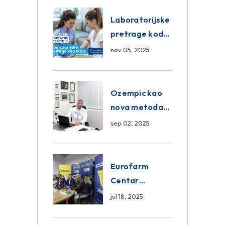
Eurofarm
Centar
Laboratorijske
Poliklinika
pretrage kod
kuće – novo u
nov 05, 2025
Eurofam
Centar
Poliklinici
Ozempic kao
nova metoda
mršavljenja: da
sep 02, 2025
ili ne?
Eurofarm
Centar
Poliklinika i
jul 18, 2025
ASA CENTRAL
osiguranje novi