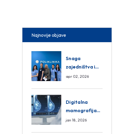
Najnovije objave
Snaga
zajedništva i
razmjena
apr 02, 2026
znanja unutar
ASA Medical
Group
Digitalna
mamografija
Sarajevo –
jan 18, 2026
Pregled