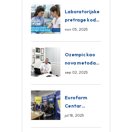
Eurofarm
Centar
Laboratorijske
Poliklinika
pretrage kod
kuće – novo u
nov 05, 2025
Eurofam
Centar
Poliklinici
Ozempic kao
nova metoda
mršavljenja: da
sep 02, 2025
ili ne?
Eurofarm
Centar
Poliklinika i
jul 18, 2025
ASA CENTRAL
osiguranje novi