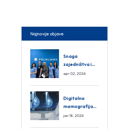
Najnovije objave
Snaga
zajedništva i
razmjena
apr 02, 2026
znanja unutar
ASA Medical
Group
Digitalna
mamografija
Sarajevo –
jan 18, 2026
Pregled