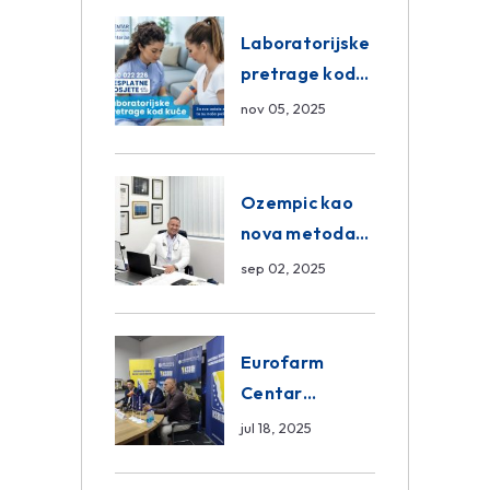
Eurofarm
Centar
Laboratorijske
Poliklinika
pretrage kod
kuće – novo u
nov 05, 2025
Eurofam
Centar
Poliklinici
Ozempic kao
nova metoda
mršavljenja: da
sep 02, 2025
ili ne?
Eurofarm
Centar
Poliklinika i
jul 18, 2025
ASA CENTRAL
osiguranje novi