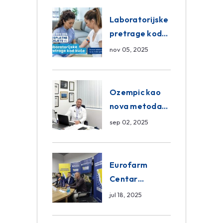
Eurofarm
Centar
Laboratorijske
Poliklinika
pretrage kod
kuće – novo u
nov 05, 2025
Eurofam
Centar
Poliklinici
Ozempic kao
nova metoda
mršavljenja: da
sep 02, 2025
ili ne?
Eurofarm
Centar
Poliklinika i
jul 18, 2025
ASA CENTRAL
osiguranje novi