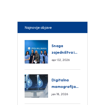
Najnovije objave
Snaga
zajedništva i
razmjena
apr 02, 2026
znanja unutar
ASA Medical
Group
Digitalna
mamografija
Sarajevo –
jan 18, 2026
Pregled