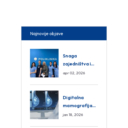
Najnovije objave
Snaga
zajedništva i
razmjena
apr 02, 2026
znanja unutar
ASA Medical
Group
Digitalna
mamografija
Sarajevo –
jan 18, 2026
Pregled