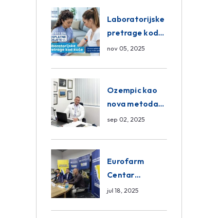
Eurofarm
Centar
Laboratorijske
Poliklinika
pretrage kod
kuće – novo u
nov 05, 2025
Eurofam
Centar
Poliklinici
Ozempic kao
nova metoda
mršavljenja: da
sep 02, 2025
ili ne?
Eurofarm
Centar
Poliklinika i
jul 18, 2025
ASA CENTRAL
osiguranje novi