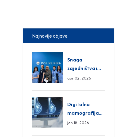
Najnovije objave
Snaga
zajedništva i
razmjena
apr 02, 2026
znanja unutar
ASA Medical
Group
Digitalna
mamografija
Sarajevo –
jan 18, 2026
Pregled