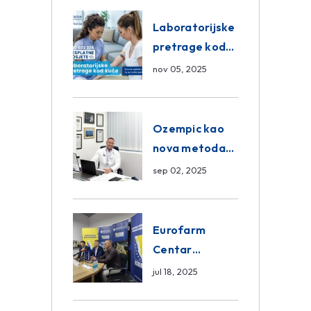
Eurofarm
Centar
Laboratorijske
Poliklinika
pretrage kod
kuće – novo u
nov 05, 2025
Eurofam
Centar
Poliklinici
Ozempic kao
nova metoda
mršavljenja: da
sep 02, 2025
ili ne?
Eurofarm
Centar
Poliklinika i
jul 18, 2025
ASA CENTRAL
osiguranje novi