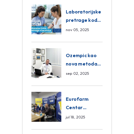
Eurofarm
Centar
Laboratorijske
Poliklinika
pretrage kod
kuće – novo u
nov 05, 2025
Eurofam
Centar
Poliklinici
Ozempic kao
nova metoda
mršavljenja: da
sep 02, 2025
ili ne?
Eurofarm
Centar
Poliklinika i
jul 18, 2025
ASA CENTRAL
osiguranje novi