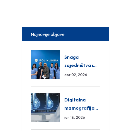
Najnovije objave
Snaga
zajedništva i
razmjena
apr 02, 2026
znanja unutar
ASA Medical
Group
Digitalna
mamografija
Sarajevo –
jan 18, 2026
Pregled