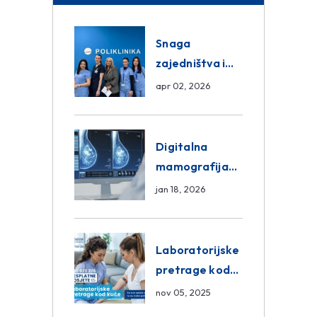
Snaga
zajedništva i
razmjena
apr 02, 2026
znanja unutar
ASA Medical
Group
Digitalna
mamografija
Sarajevo –
jan 18, 2026
Pregled
Eurofarm
Centar
Laboratorijske
Poliklinika
pretrage kod
kuće – novo u
nov 05, 2025
Eurofam