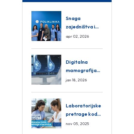
Snaga
zajedništva i
razmjena
apr 02, 2026
znanja unutar
ASA Medical
Group
Digitalna
mamografija
Sarajevo –
jan 18, 2026
Pregled
Eurofarm
Centar
Laboratorijske
Poliklinika
pretrage kod
kuće – novo u
nov 05, 2025
Eurofam