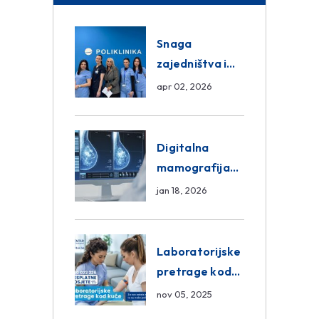
Snaga
zajedništva i
razmjena
apr 02, 2026
znanja unutar
ASA Medical
Group
Digitalna
mamografija
Sarajevo –
jan 18, 2026
Pregled
Eurofarm
Centar
Laboratorijske
Poliklinika
pretrage kod
kuće – novo u
nov 05, 2025
Eurofam