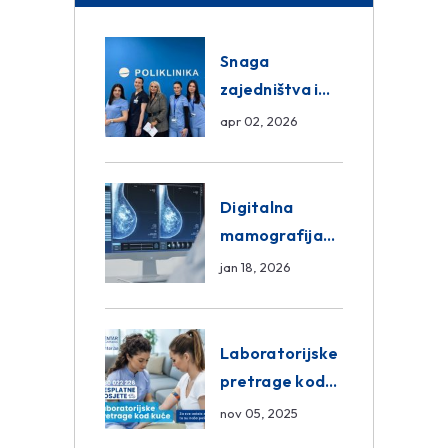
Snaga
zajedništva i
razmjena
apr 02, 2026
znanja unutar
ASA Medical
Group
Digitalna
mamografija
Sarajevo –
jan 18, 2026
Pregled
Eurofarm
Centar
Laboratorijske
Poliklinika
pretrage kod
kuće – novo u
nov 05, 2025
Eurofam