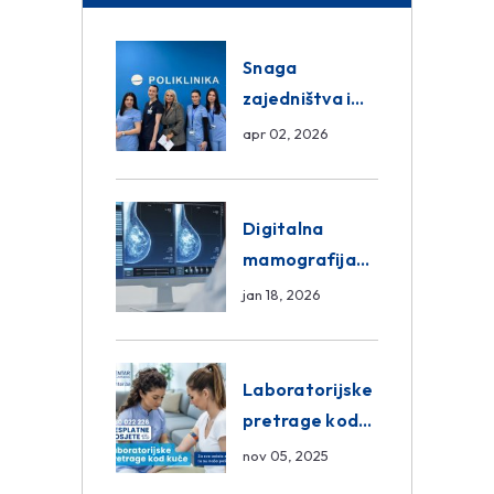
Snaga
zajedništva i
razmjena
apr 02, 2026
znanja unutar
ASA Medical
Group
Digitalna
mamografija
Sarajevo –
jan 18, 2026
Pregled
Eurofarm
Centar
Laboratorijske
Poliklinika
pretrage kod
kuće – novo u
nov 05, 2025
Eurofam