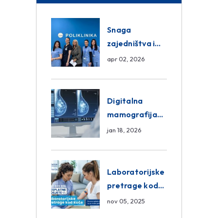
Snaga
zajedništva i
razmjena
apr 02, 2026
znanja unutar
ASA Medical
Group
Digitalna
mamografija
Sarajevo –
jan 18, 2026
Pregled
Eurofarm
Centar
Laboratorijske
Poliklinika
pretrage kod
kuće – novo u
nov 05, 2025
Eurofam