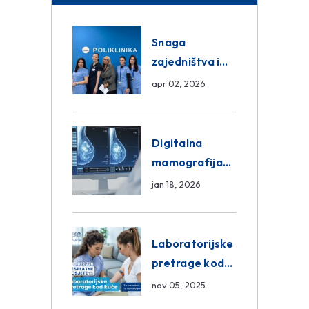
Snaga
zajedništva i
razmjena
apr 02, 2026
znanja unutar
ASA Medical
Group
Digitalna
mamografija
Sarajevo –
jan 18, 2026
Pregled
Eurofarm
Centar
Laboratorijske
Poliklinika
pretrage kod
kuće – novo u
nov 05, 2025
Eurofam