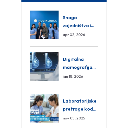
Snaga
zajedništva i
razmjena
apr 02, 2026
znanja unutar
ASA Medical
Group
Digitalna
mamografija
Sarajevo –
jan 18, 2026
Pregled
Eurofarm
Centar
Laboratorijske
Poliklinika
pretrage kod
kuće – novo u
nov 05, 2025
Eurofam